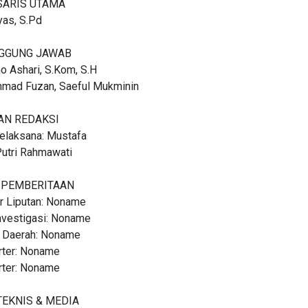
SARIS UTAMA
lyas, S.Pd
GGUNG JAWAB
o Ashari, S.Kom, S.H
hmad Fuzan, Saeful Mukminin
AN REDAKSI
elaksana: Mustafa
Putri Rahmawati
 PEMBERITAAN
r Liputan: Noname
nvestigasi: Noname
 Daerah: Noname
rter: Noname
rter: Noname
TEKNIS & MEDIA