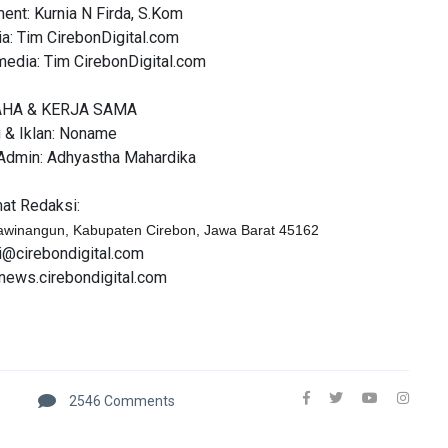
nt: Kurnia N Firda, S.Kom
a: Tim CirebonDigital.com
media: Tim CirebonDigital.com
AHA & KERJA SAMA
 & Iklan: Noname
Admin: Adhyastha Mahardika
at Redaksi:
jawinangun, Kabupaten Cirebon, Jawa Barat 45162
i@cirebondigital.com
/news.cirebondigital.com
2546 Comments