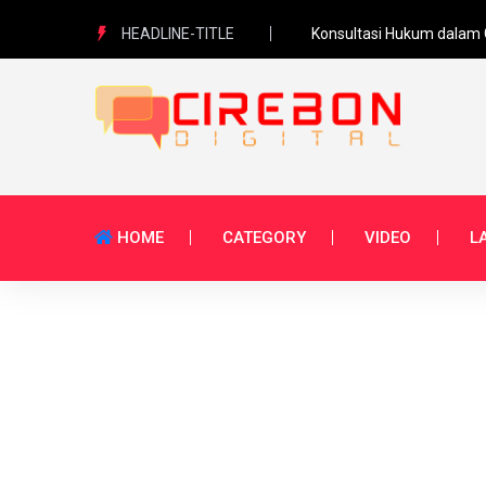
HEADLINE-TITLE
Konsultasi Hukum dalam
Prabowo Perintahkan Men
Anggota DPR minta Polri t
HOME
CATEGORY
VIDEO
L