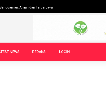
 Genggaman. Aman dan Terpercaya.
hut Gandakan Jumlah Polisi Hutan untuk Cegah Pembalakan Liar
indak tegas 6 polisi tersangka kasus Kalibata
ATEST NEWS
REDAKSI
LOGIN