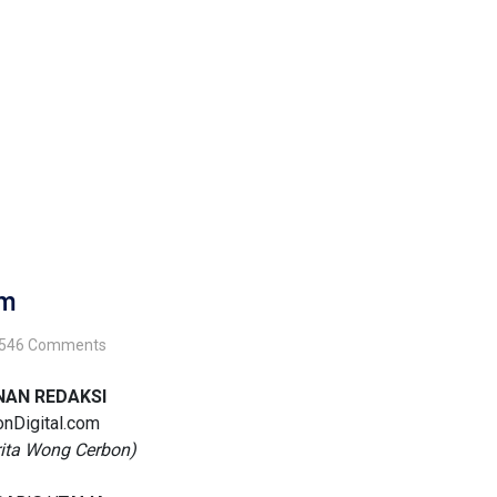
om
546 Comments
AN REDAKSI
onDigital.com
rita Wong Cerbon)