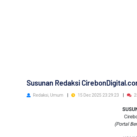
Susunan Redaksi CirebonDigital.c
Redaksi, Umum
15 Dec 2025 23:29:23
2
SUSUN
Cireb
(Portal Be