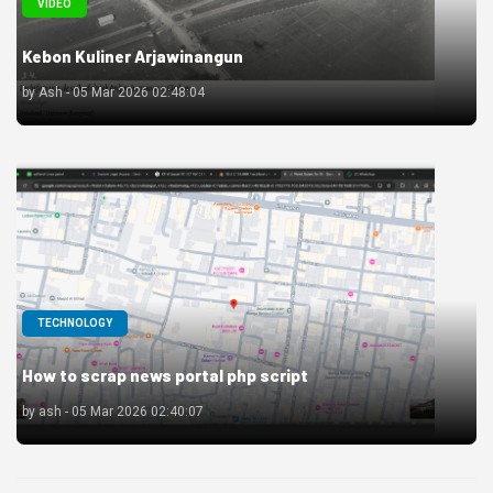
VIDEO
Kebon Kuliner Arjawinangun
by Ash - 05 Mar 2026 02:48:04
TECHNOLOGY
How to scrap news portal php script
by ash - 05 Mar 2026 02:40:07