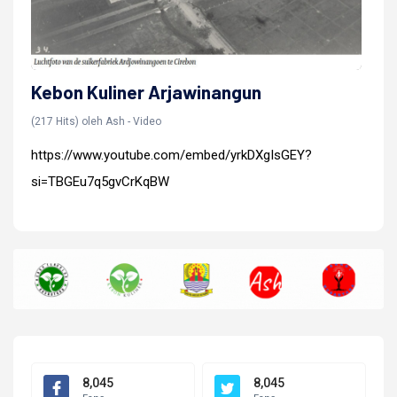
Kebon Kuliner Arjawinangun
(217 Hits) oleh Ash - Video
https://www.youtube.com/embed/yrkDXgIsGEY?
si=TBGEu7q5gvCrKqBW
8,045
8,045