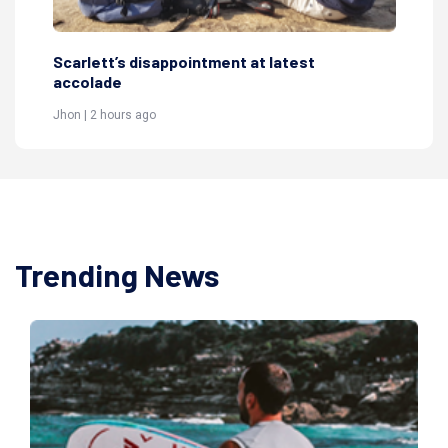
Scarlett’s disappointment at latest
Sc
accolade
ac
Jhon | 2 hours ago
Jho
Trending News